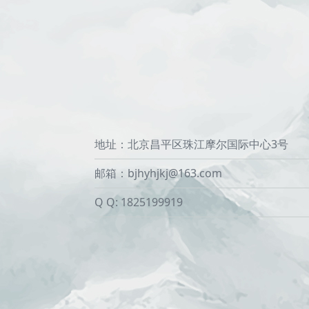
地址：北京昌平区珠江摩尔国际中心3号
邮箱：bjhyhjkj@163.com
Q Q: 1825199919