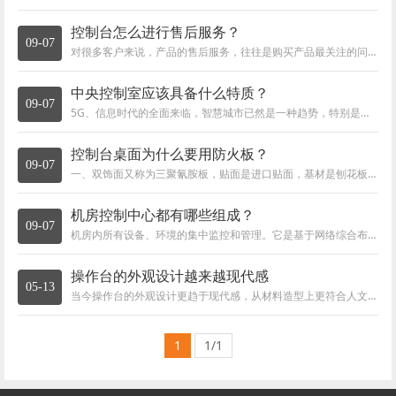
控制台怎么进行售后服务？
09-07
对很多客户来说，产品的售后服务，往往是购买产品最关注的问题。如何保障产品在使用过程中，得到应有的保障服务和技术支持。那么，在指挥中心
中央控制室应该具备什么特质？
09-07
5G、信息时代的全面来临，智慧城市已然是一种趋势，特别是疫情的到来，加速了智慧化、智能化的城市发展，二维码已经深入到千家万户的生活当中，
控制台桌面为什么要用防火板？
09-07
一、双饰面又称为三聚氰胺板，贴面是进口贴面，基材是刨花板，这种结构的板材叫做双饰面板。首先，强调贴面为进口贴面，基材是国产刨花板。吉
机房控制中心都有哪些组成？
09-07
机房内所有设备、环境的集中监控和管理。它是基于网络综合布线系统，采用分布式监控将监控主机置于机房监控室、运行监控软件，并通过统一的界
操作台的外观设计越来越现代感
05-13
当今操作台的外观设计更趋于现代感，从材料造型上更符合人文工业设计的概念，从而更能使用户得到美学和功能上的双重享受。操作台面板颜色的搭
1
1/1