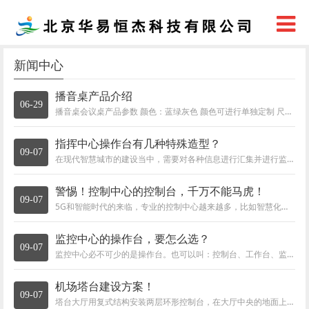
新闻中心
播音桌产品介绍
06-29
播音桌会议桌产品参数 颜色：蓝绿灰色 颜色可进行单独定制 尺寸：2000mm*800mm*800mm (长，宽 高） 尺寸可进行单独定制，定制产品需延长7-10个工作日
指挥中心操作台有几种特殊造型？
09-07
在现代智慧城市的建设当中，需要对各种信息进行汇集并进行监控和统一指挥调度，以增加系统的稳定性和运行效率，这就需要建立互联的监控指挥中
警惕！控制中心的控制台，千万不能马虎！
09-07
5G和智能时代的来临，专业的控制中心越来越多，比如智慧化的交通调度中心、监控中心、指挥大厅等等。控制中心囊括了智慧城市的每一处角落，为建
监控中心的操作台，要怎么选？
09-07
监控中心必不可少的是操作台。也可以叫：控制台、工作台、监控台、监控工作台、监控操作台、平台式操作台等。接下来由KESINO科思诺的小编来给大
机场塔台建设方案！
09-07
塔台大厅用复式结构安装两层环形控制台，在大厅中央的地面上安装机场沙盘。在大厅顶部安装多组投影仪，把所有飞机的实时位置投射到机场沙盘上